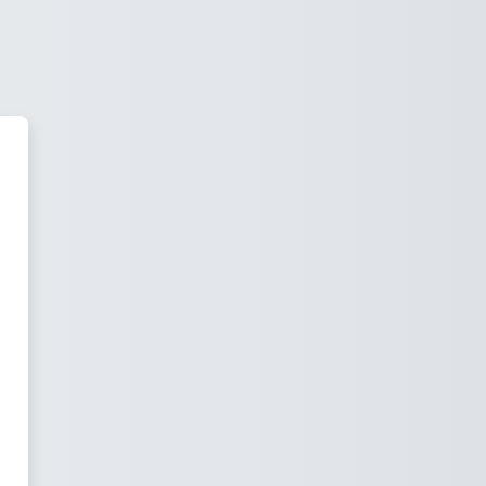
lexMakeMePretty Εκπαιδευτ